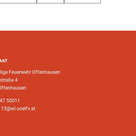
AKT
llige Feuerwehr Offenhausen
straße 4
Offenhausen
247 50011
113@wl.ooelfv.at